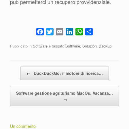
può permetterci un recupero provvidenziale.
F
T
E
L
W
S
a
w
m
i
h
h
Pubblicato in
Software
e taggato
Software
,
Soluzioni Backup
.
c
i
a
n
a
a
e
t
i
k
t
r
b
t
l
e
s
e
o
e
d
A
Navigazione articolo
←
DuckDuckGo: il motore di ricerca…
o
r
I
p
k
n
p
Software gestione agriturismo MacOs: Vacanza…
→
Un commento