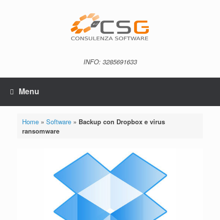
Vai
al
contenuto
INFO: 3285691633
Menu
Home
»
Software
»
Backup con Dropbox e virus
ransomware